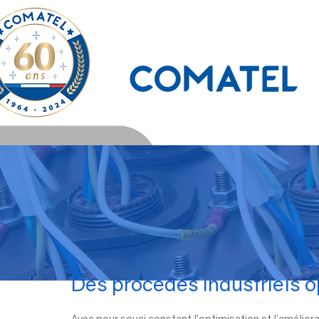
25 sept. 2017
Des procédés industriels o
Avec pour souci constant l’optimisation et l’améliora