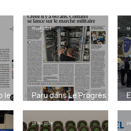
19 juil. 2024
19
 le
Paru dans Le Progrès
E
16/07/2024
d
28 mai 2024
29