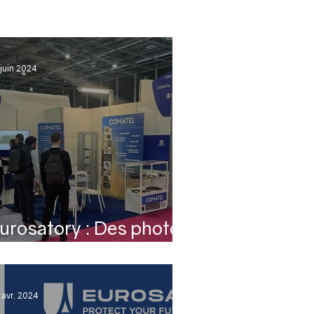
 juin 2024
urosatory : Des photos
e la première journée
 avr. 2024