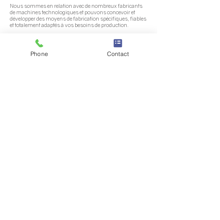
Nous sommes en relation avec de nombreux fabricants
de machines technologiques et pouvons concevoir et
développer des moyens de fabrication spécifiques, fiables
et totalement adaptés à vos besoins de production.
DES PROCEDES INDUSTRIELS MAITRISES
Phone
Contact
Avec pour souci constant l’optimisation et l’amélioration
de la productivité tout en maintenant une qualité
maximale, nous sommes très exigeants lors de
l’élaboration et la mise en œuvre de nos procédés de
fabrication.
Nous utilisons les outils d’analyse AMDEC Process,
AMDEC produit ; nous sommes également formés et
expérimentés en Lean Manufacturing (TOYOTA
PRODUCTING SYSTEM).
Nos métrologies 3D sont réalisées en interne pour
permettre un bon suivi et une meilleure réactivité tout au
long du processus d’industrialisation. ​
SERVICE LOGISTIQUE ET EXPORT
Conditionnement spéciaux : maritime, aérien …
Maîtrise des incoterms
Crédits documentaires
Pour tous vos projets en injection plastique et
surmoulage, consultez notre site