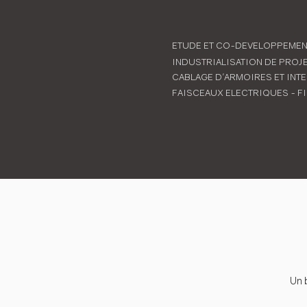
ETUDE ET CO-DEVELOPPEMEN
INDUSTRIALISATION DE PROJ
CABLAGE D'ARMOIRES ET INT
FAISCEAUX ELECTRIQUES - F
Un 