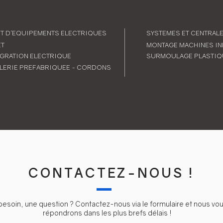
T D'EQUIPEMENTS ELECTRIQUES
SYSTEMES ET CENTRAL
ET
MONTAGE MACHINES IN
EGRATION ELECTRIQUE
SURMOULAGE PLASTIQ
ILERIE PREFABRIQUEE - CORDONS
CONTACTEZ-NOUS !
besoin, une question ? Contactez-nous via le formulaire et nous vo
répondrons dans les plus brefs délais !